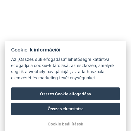
+36 70 609 7752
info@redstoneapartments.hu
Cookie-k információi
ÁSZF
Az „Összes süti elfogadása” lehetőségre kattintva
elfogadja a cookie-k tárolását az eszközén, amelyek
segítik a webhely navigációját, az adathasználat
Adatvédelem
elemzését és marketing tevékenységünket.
Impresszum
Összes Cookie elfogadása
Összes elutasítása
© Copyright 2026 | Minden jog fenntartva |
Previo szállodai szoftver
Cookie beállítások